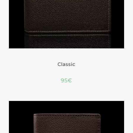
Classic
95
€