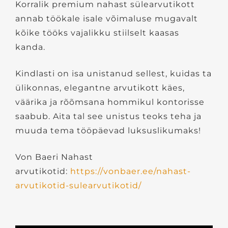
Korralik premium nahast sülearvutikott
annab töökale isale võimaluse mugavalt
kõike tööks vajalikku stiilselt kaasas
kanda.
Kindlasti on isa unistanud sellest, kuidas ta
ülikonnas, elegantne arvutikott käes,
väärika ja rõõmsana hommikul kontorisse
saabub. Aita tal see unistus teoks teha ja
muuda tema tööpäevad luksuslikumaks!
Von Baeri Nahast
arvutikotid:
https://vonbaer.ee/nahast-
arvutikotid-sulearvutikotid/