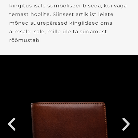
kingitus isale sümboliseerib seda, kui väga
temast hoolite. Siinsest artiklist leiate
mõned suurepärased kingiideed oma
armsale isale, mille üle ta südamest
rõõmustab!