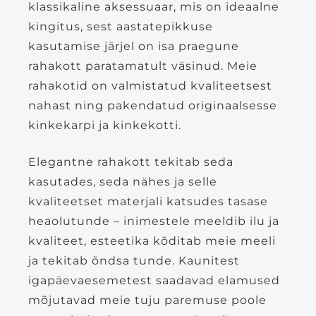
klassikaline aksessuaar, mis on ideaalne
kingitus, sest aastatepikkuse
kasutamise järjel on isa praegune
rahakott paratamatult väsinud. Meie
rahakotid on valmistatud kvaliteetsest
nahast ning pakendatud originaalsesse
kinkekarpi ja kinkekotti.
Elegantne rahakott tekitab seda
kasutades, seda nähes ja selle
kvaliteetset materjali katsudes tasase
heaolutunde – inimestele meeldib ilu ja
kvaliteet, esteetika kõditab meie meeli
ja tekitab õndsa tunde. Kaunitest
igapäevaesemetest saadavad elamused
mõjutavad meie tuju paremuse poole