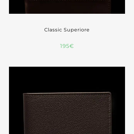
Classic Superiore
195
€