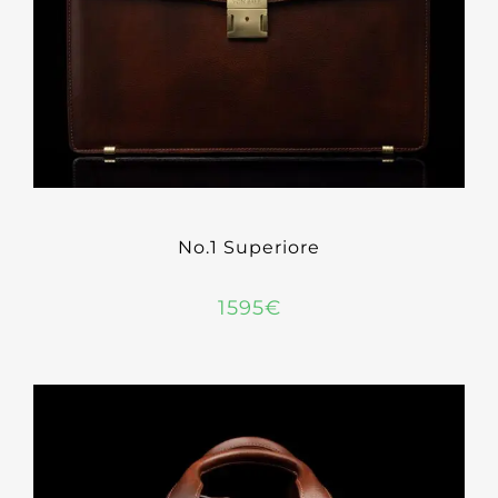
No.1 Superiore
1595
€