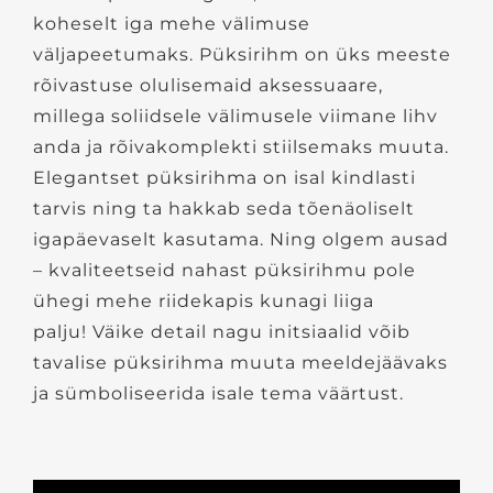
koheselt iga mehe välimuse
väljapeetumaks. Püksirihm on üks meeste
rõivastuse olulisemaid aksessuaare,
millega soliidsele välimusele viimane lihv
anda ja rõivakomplekti stiilsemaks muuta.
Elegantset püksirihma on isal kindlasti
tarvis ning ta hakkab seda tõenäoliselt
igapäevaselt kasutama. Ning olgem ausad
– kvaliteetseid nahast püksirihmu pole
ühegi mehe riidekapis kunagi liiga
palju! Väike detail nagu initsiaalid võib
tavalise püksirihma muuta meeldejäävaks
ja sümboliseerida isale tema väärtust.