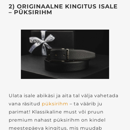
2) ORIGINAALNE KINGITUS ISALE
– PÜKSIRIHM
Ulata isale abikäsi ja aita tal välja vahetada
vana räsitud
püksirihm
– ta väärib ju
parimat! Klassikaline must või pruun
premium nahast püksirihm on kindel
meestepäeva kingitus, mis muudab