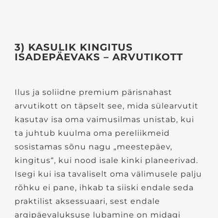
3) KASULIK KINGITUS
ISADEPÄEVAKS – ARVUTIKOTT
Ilus ja soliidne premium pärisnahast
arvutikott on täpselt see, mida sülearvutit
kasutav isa oma vaimusilmas unistab, kui
ta juhtub kuulma oma pereliikmeid
sosistamas sõnu nagu „meestepäev,
kingitus“, kui nood isale kinki planeerivad.
Isegi kui isa tavaliselt oma välimusele palju
rõhku ei pane, ihkab ta siiski endale seda
praktilist aksessuaari, sest endale
argipäevaluksuse lubamine on midagi