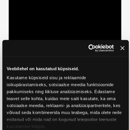
Veebilehel on kasutatud küpsiseid.
Kasutame küpsiseid sisu ja reklaamide
isikupärastamiseks, sotsiaalse meedia funktsioonide
pakkumiseks ning liikluse analüüsimiseks. Edastame
teavet selle kohta, kuidas meie saiti kasutate, ka oma
sotsiaalse meedia, reklaami- ja analüüsipartneritele, kes
võivad seda kombineerida muu teabega, mida olete neile
esitanud või mida nad on kogunud teiepoolse teenuste
Premier
kasutamise käigus.