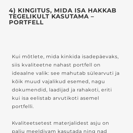
4) KINGITUS, MIDA ISA HAKKAB
TEGELIKULT KASUTAMA –
PORTFELL
Kui mõtlete, mida kinkida isadepäevaks,
siis kvaliteetne nahast portfell on
ideaalne valik: see mahutab sülearvuti ja
kõik muud vajalikud esemed, nagu
dokumendid, laadijad ja rahakoti, eriti
kui isa eelistab arvutikoti asemel
portfelli.
Kvaliteetsetest materjalidest asju on
palju meeldivam kasutada ning nad