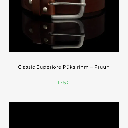
Classic Superiore Püksirihm – Pruun
175
€