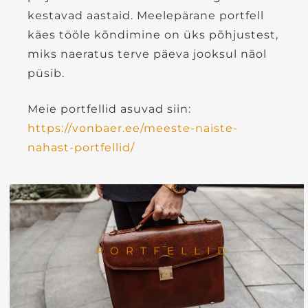
kestavad aastaid. Meelepärane portfell
käes tööle kõndimine on üks põhjustest,
miks naeratus terve päeva jooksul näol
püsib.
Meie portfellid asuvad siin:
https://vonbaer.ee/meeste-naiste-
nahast-portfellid/
PORTFELLID