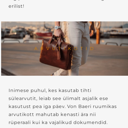
erilist!
ARVUTIKOTID
Inimese puhul, kes kasutab tihti
sülearvutit, leiab see ülimalt asjalik ese
kasutust pea iga päev. Von Baeri ruumikas
arvutikott mahutab kenasti ära nii
rüperaali kui ka vajalikud dokumendid.