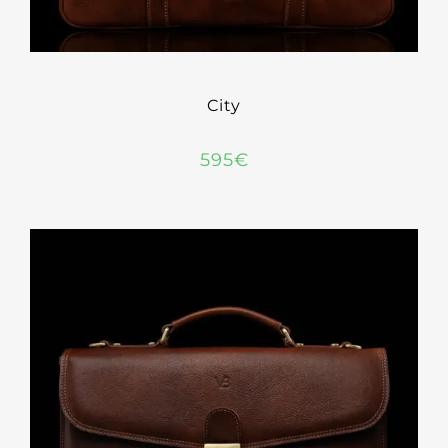
City
595
€