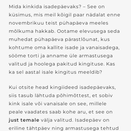
Mida kinkida isadepäevaks? – See on
küsimus, mis meil kõigil paar nädalat enne
novembrikuu teist pühapäeva meeles
mõlkuma hakkab. Ootame elevusega seda
muhedat pühapäeva pärastlõunat, kus
kohtume oma kallite isade ja vanaisadega,
sööme torti ja anname üle armastusega
valitud ja hoolega pakitud kingituse. Kas
ka sel aastal isale kingitus meeldib?
Kui otsite head kingiideed isadepäevaks,
siis tasub lähtuda põhimõttest, et sobiv
kink isale või vanaisale on see, millele
peale vaadates saab kohe aru, et see on
just temale
välja valitud. Isadepäev on
eriline tähtpäev ning armastusega tehtud