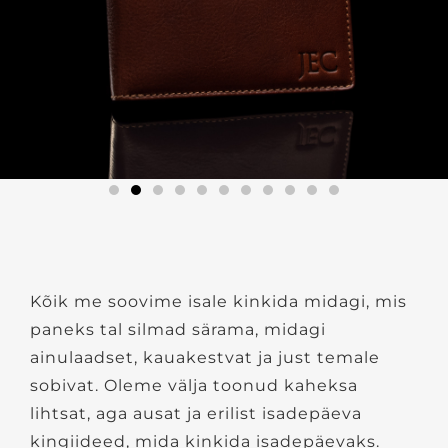
Kõik me soovime isale kinkida midagi, mis
paneks tal silmad särama, midagi
ainulaadset, kauakestvat ja just temale
sobivat. Oleme välja toonud kaheksa
lihtsat, aga ausat ja erilist isadepäeva
kingiideed, mida kinkida isadepäevaks.