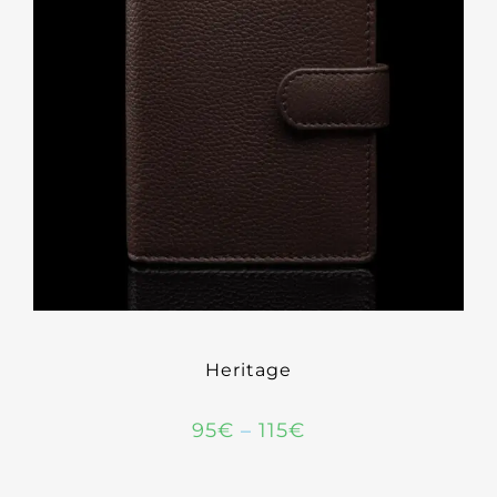
Heritage
95
€
–
115
€