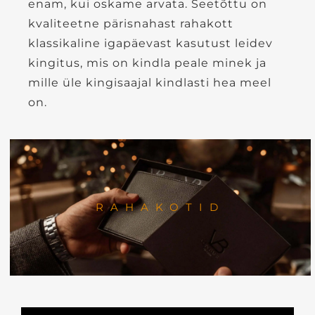
enam, kui oskame arvata. Seetõttu on
kvaliteetne pärisnahast rahakott
klassikaline igapäevast kasutust leidev
kingitus, mis on kindla peale minek ja
mille üle kingisaajal kindlasti hea meel
on.
RAHAKOTID