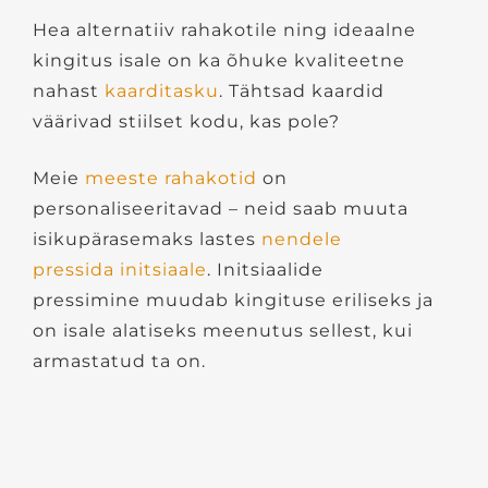
Hea alternatiiv rahakotile ning ideaalne
kingitus isale on ka õhuke kvaliteetne
nahast
kaarditasku
. Tähtsad kaardid
väärivad stiilset kodu, kas pole?
Meie
meeste rahakotid
on
personaliseeritavad – neid saab muuta
isikupärasemaks lastes
nendele
pressida initsiaale
. Initsiaalide
pressimine
muudab kingituse eriliseks ja
on isale alatiseks meenutus sellest, kui
armastatud ta on.