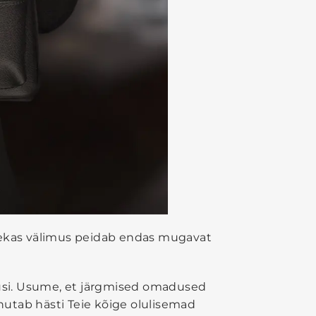
itsekas välimus peidab endas mugavat
adusi. Usume, et järgmised omadused
 mahutab hästi Teie kõige olulisemad