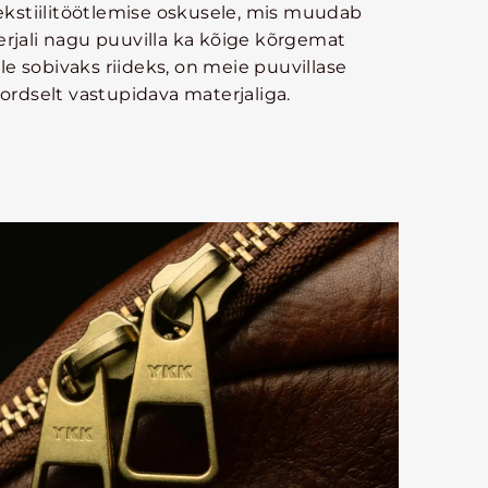
ekstiilitöötlemise oskusele, mis muudab
rjali nagu puuvilla ka kõige kõrgemat
ile sobivaks riideks, on meie puuvillase
ordselt vastupidava materjaliga.