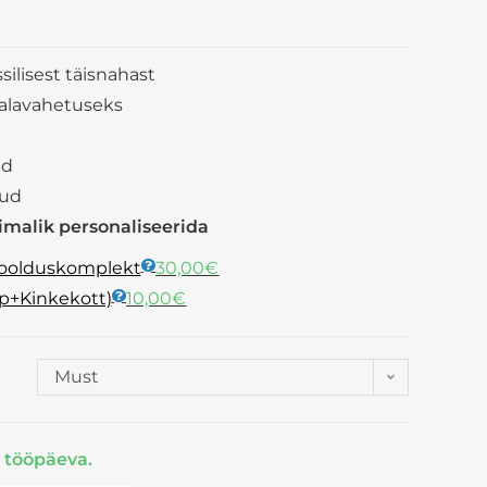
ilisest täisnahast
ädalavahetuseks
ad
kud
õimalik personaliseerida
hoolduskomplekt
30,00
€
rp+Kinkekott)
10,00
€
Must
 tööpäeva.