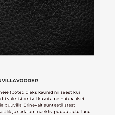
UVILLAVOODER
meie tooted oleks kaunid nii seest kui
odri valmistamisel kasutame naturaalset
a puuvilla. Erinevalt sünteetilistest
kestlik ja seda on meeldiv puudutada. Tänu