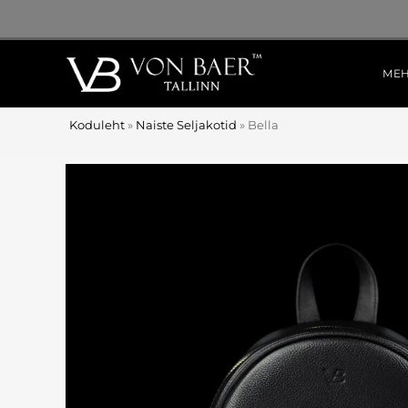
ME
Koduleht
»
Naiste Seljakotid
»
Bella