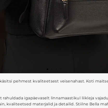
d käsitsi pehmest kvaliteetsest veisenahast. Koti ma
et rahuldada igapäevaselt linnamaastikul liikleja vaj
sain, kvaliteetsed materjalid ja detailid. Stiilne Bella