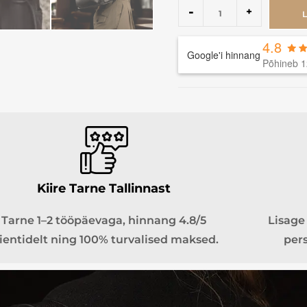
-
+
4.8
Google'i hinnang
Põhineb 1
Kiire Tarne Tallinnast
Tarne 1–2 tööpäevaga, hinnang 4.8/5
Lisage 
lientidelt ning 100% turvalised maksed.
pers