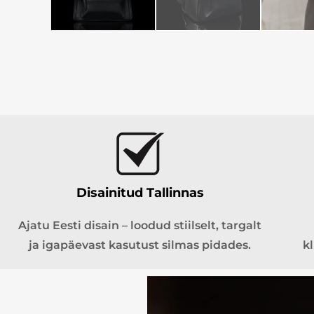
Disainitud Tallinnas
Ajatu Eesti disain – loodud stiilselt, targalt
ja igapäevast kasutust silmas pidades.
k