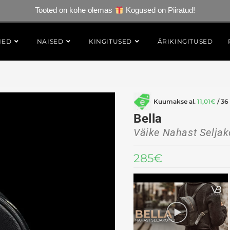
Tooted on kohe olemas
Kogused on Piiratud!
HED
NAISED
KINGITUSED
ÄRIKINGITUSED
Kuumakse al.
11,01
€
/ 36
Bella
Väike Nahast Seljak
285
€