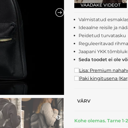
Valmistatud esmaklass
Ideaalne reisile ja n
Peidetud turvatasku
Reguleeritavad rihm
Jaapani YKK tõmblu
Seda toodet ei ole v
Lisa: Premium naha
Paki kingitusena (Ka
VÄRV
Kohe olemas. Tarne 1-2