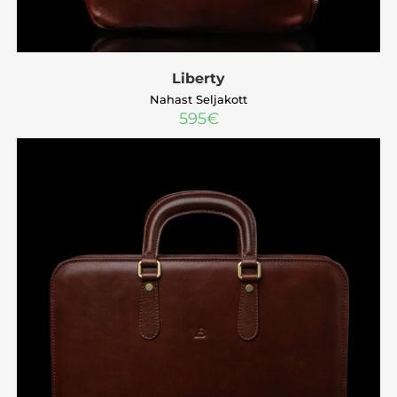
Liberty
Nahast Seljakott
595
€