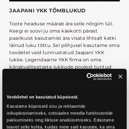
JAAPANI YKK TÕMBLUKUD
Toote headuse määrab ära selle nõrgim lüli.
Keegi ei soovi ju oma käekotti pärast
paarikuist kasutamist ära visata lihtsalt katki
läinud luku tõttu. Sel põhjusel kasutame oma
toodetel vaid tunnustatud Jaapani YKK
lukke. Legendaarne YKK firma on oma
kõrgkvaliteetsete lukkude poolest tuntud
juba alates 1934. aastast. Seda muidugi heal
põhjusel – YKK lukud on erakordselt
usaldusväärsed.
Veebilehel on kasutatud küpsiseid.
Kasutame küpsiseid sisu ja reklaamide
isikupärastamiseks, sotsiaalse meedia funktsioonide
pakkumiseks ning liikluse analüüsimiseks. Edastame
teavet selle kohta, kuidas meie saiti kasutate, ka oma