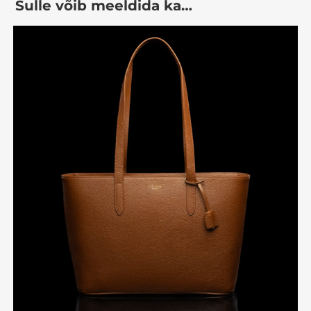
Sulle võib meeldida ka…