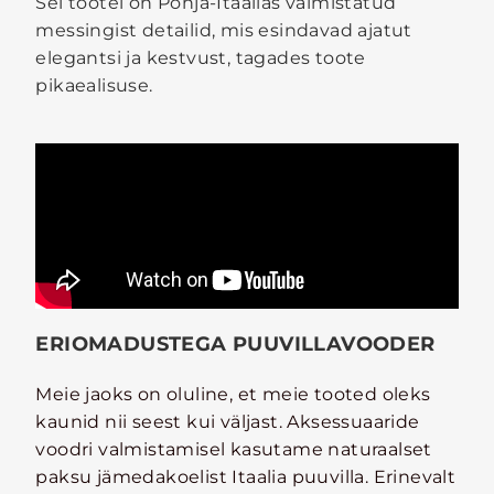
Sel tootel on Põhja-Itaalias valmistatud
messingist detailid, mis esindavad ajatut
elegantsi ja kestvust, tagades toote
pikaealisuse.
ERIOMADUSTEGA PUUVILLAVOODER
Meie jaoks on oluline, et meie tooted oleks
kaunid nii seest kui väljast. Aksessuaaride
voodri valmistamisel kasutame naturaalset
paksu jämedakoelist Itaalia puuvilla. Erinevalt