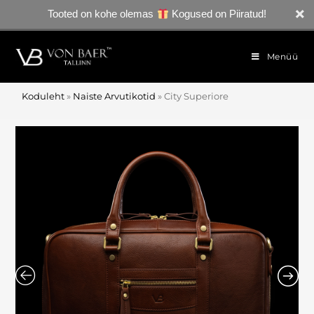
Tooted on kohe olemas
Kogused on Piiratud!
Menüü
Koduleht
»
Naiste Arvutikotid
»
City Superiore