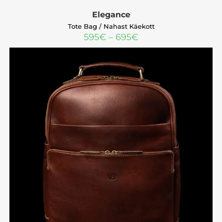
Elegance
Tote Bag / Nahast Käekott
595
€
–
695
€