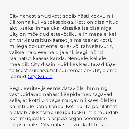
City nahast arvutikott sobib hästi kokku nii
ülikonna kui ka teksadega. Kott on disainitud
aktiivseks linnaeluks. Klassikalise disainiga
City on mõeldud ettevõtlikule inimesele, kel
on tarvis usaldusväärset ja maitsekat kotti,
millega dokumente, süle- või tahvelarvutit,
väiksemaid esemeid ja ehk isegi mõnd
raamatut kaasas kanda. Nendele, kellele
meeldib City disain, kuid kes kasutavad 15,6-
tollisest sülearvutist suuremat arvutit, oleme
loonud
City Suure
.
Reguleeritav ja eemaldatav õlarihm ning
vastupidavad nahast käepidemed tagavad
selle, et kotti on väga mugav nii käes, õlal kui
ka risti üle keha kanda. Koti kahte põhilahtrit
eraldab pikk tõmblukuga tasku, mis muudab
koti mugavaks ja asjade organiseerimise
hõlpsamaks. City nahast arvutikott hoiab