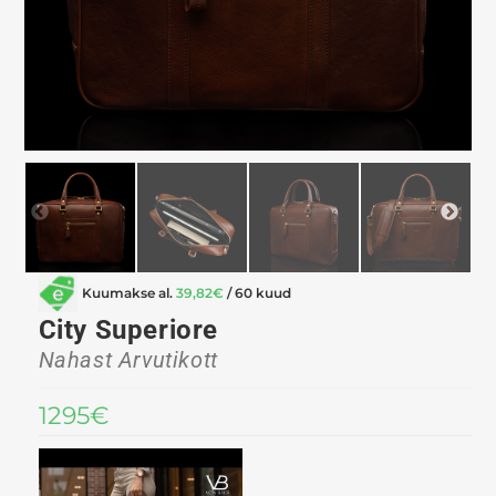
Kuumakse al.
39,82
€
/ 60 kuud
City Superiore
Nahast Arvutikott
1295
€