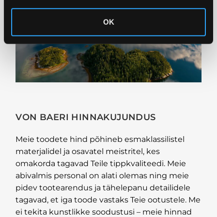
k
OK
VON BAERI HINNAKUJUNDUS
Meie toodete hind põhineb esmaklassilistel
materjalidel ja osavatel meistritel, kes
omakorda tagavad Teile tippkvaliteedi. Meie
abivalmis personal on alati olemas ning meie
pidev tootearendus ja tähelepanu detailidele
tagavad, et iga toode vastaks Teie ootustele. Me
ei tekita kunstlikke soodustusi – meie hinnad