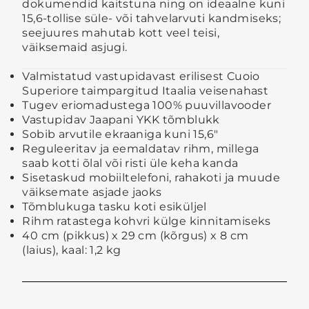
dokumendid kaitstuna ning on ideaalne kuni
15,6-tollise süle- või tahvelarvuti kandmiseks;
seejuures mahutab kott veel teisi,
väiksemaid asjugi.
Valmistatud vastupidavast erilisest Cuoio
Superiore taimpargitud Itaalia veisenahast
Tugev eriomadustega 100% puuvillavooder
Vastupidav Jaapani YKK tõmblukk
Sobib arvutile ekraaniga kuni 15,6″
Reguleeritav ja eemaldatav rihm, millega
saab kotti õlal või risti üle keha kanda
Sisetaskud mobiiltelefoni, rahakoti ja muude
väiksemate asjade jaoks
Tõmblukuga tasku koti esiküljel
Rihm ratastega kohvri külge kinnitamiseks
40 cm (pikkus) x 29 cm (kõrgus) x 8 cm
(laius), kaal: 1,2 kg