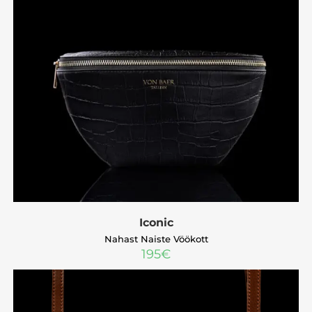
Iconic
Nahast Naiste Vöökott
195
€