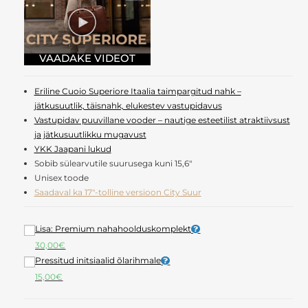
Eriline Cuoio Superiore Itaalia taimpargitud nahk –
jätkusuutlik, täisnahk, elukestev vastupidavus
Vastupidav puuvillane vooder – nautige esteetilist atraktiivsust
ja jätkusuutlikku mugavust
YKK Jaapani lukud
Sobib sülearvutile suurusega kuni 15,6″
Unisex toode
Saadaval ka 17″-tolline versioon City Suur
Lisa: Premium nahahoolduskomplekt
30,00
€
Pressitud initsiaalid õlarihmale
15,00
€