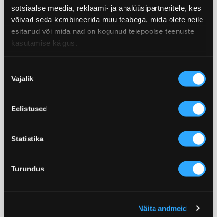
sotsiaalse meedia, reklaami- ja analüüsipartneritele, kes
võivad seda kombineerida muu teabega, mida olete neile
esitanud või mida nad on kogunud teiepoolse teenuste
kasutamise käigus.
N
Vajalik
õ
KESTLIKKUS
u
s
Von Baeri tooteid soetades võite olla kindel,
Eelistused
o
et ostes meilt stiilse ja tippkvaliteetse
l
aksessuaari, toetate seeläbi ka jätkusuutlikku
e
Statistika
ärimudelit ja traditsioonilist käsitööd. Von
k
Baer ajab äri viisil, mis toetab kohalikke
u
Turundus
kogukondi ega kahjusta planeeti.
v
a
l
Näita andmeid
i