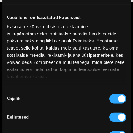
Kui kiiresti jõuab e-butiigist ostetud
Veebilehel on kasutatud küpsiseid.
toode kohale?
Kasutame küpsiseid sisu ja reklaamide
Kus te asute?
isikupärastamiseks, sotsiaalse meedia funktsioonide
pakkumiseks ning liikluse analüüsimiseks. Edastame
Millist värvi on toode?
teavet selle kohta, kuidas meie saiti kasutate, ka oma
sotsiaalse meedia, reklaami- ja analüüsipartneritele, kes
Kuidas veenduda koti sobivuses minu
arvutile?
võivad seda kombineerida muu teabega, mida olete neile
esitanud või mida nad on kogunud teiepoolse teenuste
Kuhu peaksin pöörduma täiendavate
kasutamise käigus.
küsimuste korral?
Kas te teete soodustusi?
N
Vajalik
õ
u
s
info@vonbaer.ee
Eelistused
o
Von Baer OÜ
l