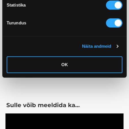
e
Statistika
k
u
Turundus
v
a
l
Näita andmeid
i
k
OK
Sulle võib meeldida ka…