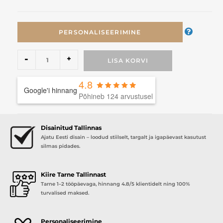
PERSONALISEERIMINE
-
+
LISA KORVI
4.8
Google'i hinnang
Põhineb 124 arvustusel
Disainitud Tallinnas
Ajatu Eesti disain – loodud stiilselt, targalt ja igapäevast kasutust
silmas pidades.
Kiire Tarne Tallinnast
Tarne 1–2 tööpäevaga, hinnang 4.8/5 klientidelt ning 100%
turvalised maksed.
Personaliseerimine