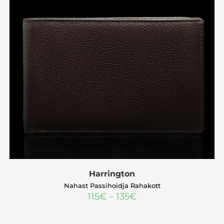
Harrington
Nahast Passihoidja Rahakott
115
€
–
135
€