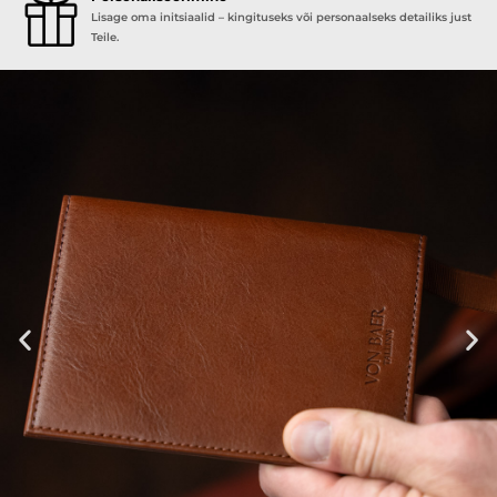
Lisage oma initsiaalid – kingituseks või personaalseks detailiks just
Teile.