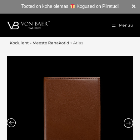
Tooted on kohe olemas
Kogused on Piiratud!
Menüü
Koduleht
»
Meeste Rahakotid
»
Atlas