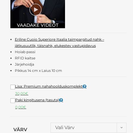
Eriline Cuoio Superiore Itaalia taimpargitud nahk –
jätkusuutlik, täisnahk, elukestev vastupidavus
Hoiab passi
RFID kaitse
Järjehoidja
Pikkus 14 cm x Laius 10 cm
Lisa: Premium nahahoolduskomplekt
30,00
€
Paki kingitusena (tasuta)
0,00
€
Vali Värv
VÄRV