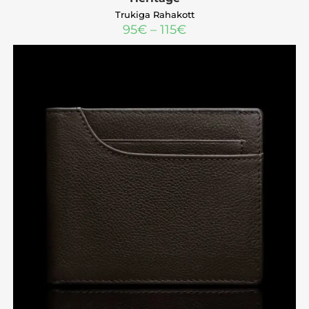
Trukiga Rahakott
95
€
–
115
€