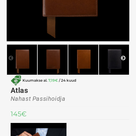
Kuumakse al.
7,19
€
/ 24 kuud
Atlas
Nahast Passihoidja
145
€