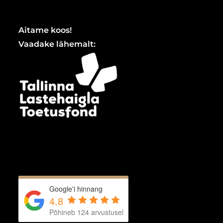
Aitame koos!
Vaadake lähemalt:
Google'i hinnang
4.8
Põhineb 124 arvustusel