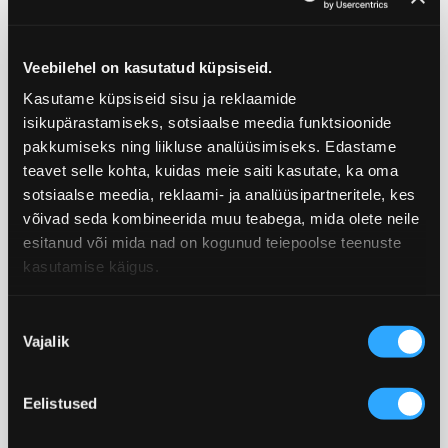
Veebilehel on kasutatud küpsiseid.
Kasutame küpsiseid sisu ja reklaamide
isikupärastamiseks, sotsiaalse meedia funktsioonide
pakkumiseks ning liikluse analüüsimiseks. Edastame
VON BAERI HINNAKUJUNDUS
teavet selle kohta, kuidas meie saiti kasutate, ka oma
sotsiaalse meedia, reklaami- ja analüüsipartneritele, kes
Meie toodete hind põhineb esmaklassilistel
võivad seda kombineerida muu teabega, mida olete neile
esitanud või mida nad on kogunud teiepoolse teenuste
materjalidel ja osavatel meistritel, kes
kasutamise käigus.
omakorda tagavad Teile tippkvaliteedi. Meie
abivalmis personal on alati olemas ning meie
N
pidev tootearendus ja tähelepanu detailidele
Vajalik
õ
tagavad, et iga toode vastaks Teie ootustele. Me
u
ei tekita kunstlikke soodustusi – meie hinnad
s
Eelistused
on ausad ja vastavuses toote kvaliteediga.
o
l