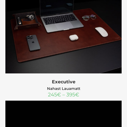
Executive
Nahast Lauamatt
245
€
–
395
€