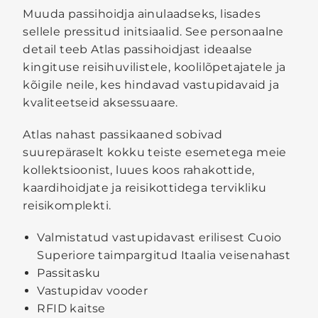
Muuda passihoidja ainulaadseks, lisades
sellele pressitud initsiaalid. See personaalne
detail teeb Atlas passihoidjast ideaalse
kingituse reisihuvilistele, koolilõpetajatele ja
kõigile neile, kes hindavad vastupidavaid ja
kvaliteetseid aksessuaare.
Atlas nahast passikaaned sobivad
suurepäraselt kokku teiste esemetega meie
kollektsioonist, luues koos rahakottide,
kaardihoidjate ja reisikottidega tervikliku
reisikomplekti.
Valmistatud vastupidavast erilisest Cuoio
Superiore taimpargitud Itaalia veisenahast
Passitasku
Vastupidav vooder
RFID kaitse