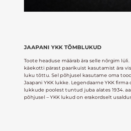
JAAPANI YKK TÕMBLUKUD
Toote headuse määrab ära selle nõrgim lüli.
käekotti pärast paarikuist kasutamist ära vis
luku tõttu. Sel põhjusel kasutame oma too
Jaapani YKK lukke. Legendaarne YKK firma 
lukkude poolest tuntud juba alates 1934. a
põhjusel – YKK lukud on erakordselt usaldu