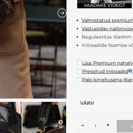
Valmistatud premium
Vastupidav nailonvoo
Reguleeritav õlarihm
Initsiaalide lisamise 
Lisa: Premium naha
Pressitud initsiaalid
Paki kingitusena (Ka
VÄRV
-
+