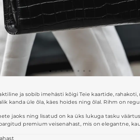
ktiline ja sobib imehästi kõigi Teie kaartide, rahakoti
ik kanda üle õla, käes hoides ning õlal. Rihm on regu
mete jaoks ning lisatud on ka üks lukuga tasku väärtu
impargitud premium veisenahast, mis on elegantne, ka
ahast