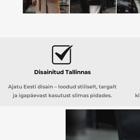
Disainitud Tallinnas
Ajatu Eesti disain – loodud stiilselt, targalt
ja igapäevast kasutust silmas pidades.
k