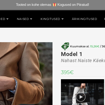
Tooted on kohe olemas
Kogused on Piiratud!
HED
NAISED
KINGITUSED
ÄRIKINGITUSED
Kuumakse al.
15,26
€
/ 3
Model 1
Nahast Naiste Käeko
395
€