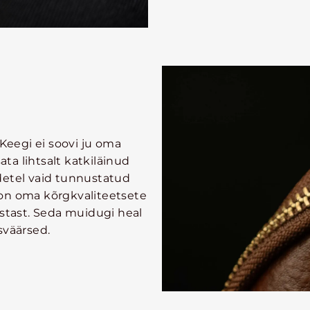
 Keegi ei soovi ju oma
ata lihtsalt katkiläinud
detel vaid tunnustatud
on oma kõrgkvaliteetsete
astast. Seda muidugi heal
sväärsed.