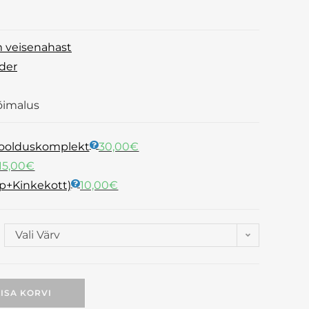
 veisenahast
der
võimalus
hoolduskomplekt
30,00
€
15,00
€
rp+Kinkekott)
10,00
€
Vali Värv
LISA KORVI