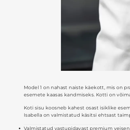
Model 1 on nahast naiste käekott, mis on pra
esemete kaasas kandmiseks. Kotti on võimal
Koti sisu koosneb kahest osast isiklike ese
Isabella on valmistatud käsitsi ehtsast ta
Valmistatud vastupidavast premium veisen