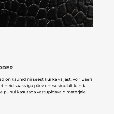
ODER
 on kaunid nii seest kui ka väljast. Von Baeri
 et neid saaks iga päev enesekindlalt kanda.
e puhul kasutada vastupidavaid materjale.