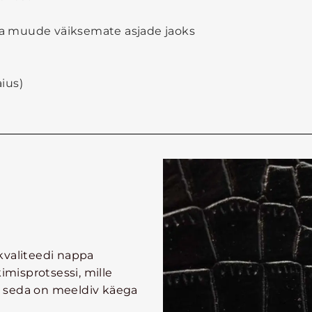
 ja muude väiksemate asjade jaoks
aius)
kvaliteedi nappa
imisprotsessi, mille
 seda on meeldiv käega