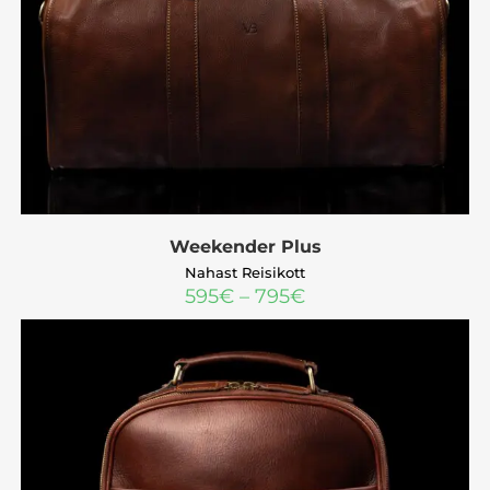
Weekender Plus
Nahast Reisikott
595
€
–
795
€