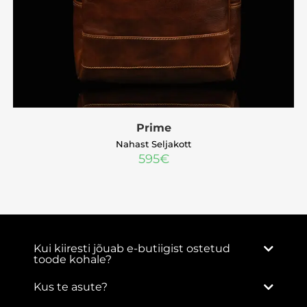
Prime
Nahast Seljakott
595
€
Kui kiiresti jõuab e-butiigist ostetud
toode kohale?
Kus te asute?