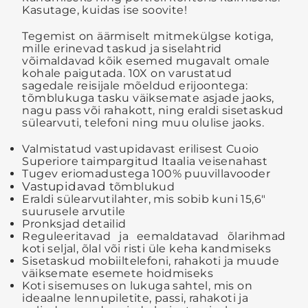
Kasutage, kuidas ise soovite!
Tegemist on äärmiselt mitmekülgse kotiga,
mille erinevad taskud ja siselahtrid
võimaldavad kõik esemed mugavalt omale
kohale paigutada. 10X on varustatud
sagedale reisijale mõeldud erijoontega:
tõmblukuga tasku väiksemate asjade jaoks,
nagu pass või rahakott, ning eraldi sisetaskud
sülearvuti, telefoni ning muu olulise jaoks.
Valmistatud vastupidavast erilisest Cuoio
Superiore taimpargitud Itaalia veisenahast
Tugev eriomadustega 100% puuvillavooder
Vastupidavad t
õmblukud
Eraldi sülearvutilahter, mis sobib kuni 15,6″
suurusele arvutile
Pronksjad detailid
Reguleeritavad ja eemaldatavad õlarihmad
koti seljal, õlal või risti üle keha kandmiseks
Sisetaskud mobiiltelefoni, rahakoti ja muude
väiksemate esemete hoidmiseks
Koti sisemuses on lukuga sahtel, mis on
ideaalne lennupiletite, passi, rahakoti ja