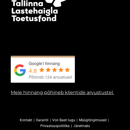
Google'i hinnang
4.8
Põhineb 124 arvustusel
Meie hinnang põhineb klientide arvustustel.
Kontakt
Garantii
Von Baeri lugu
Müügitingimused
Privaatsuspoliitika
Järelmaks