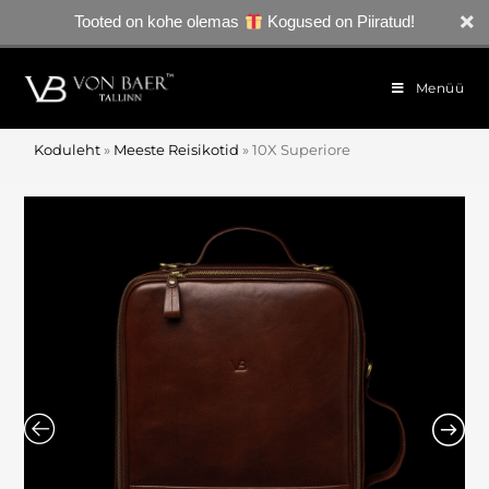
Tooted on kohe olemas
Kogused on Piiratud!
Menüü
Koduleht
»
Meeste Reisikotid
»
10X Superiore