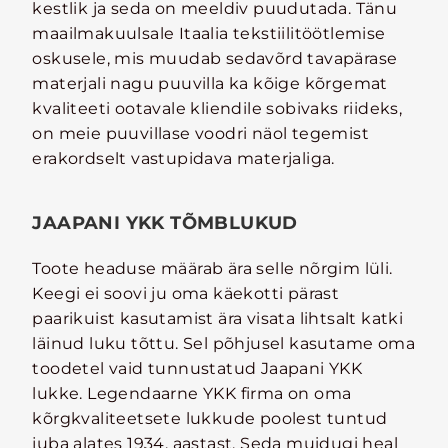
kestlik ja seda on meeldiv puudutada. Tänu
maailmakuulsale Itaalia tekstiilitöötlemise
oskusele, mis muudab sedavõrd tavapärase
materjali nagu puuvilla ka kõige kõrgemat
kvaliteeti ootavale kliendile sobivaks riideks,
on meie puuvillase voodri näol tegemist
erakordselt vastupidava materjaliga.
JAAPANI YKK TÕMBLUKUD
Toote headuse määrab ära selle nõrgim lüli.
Keegi ei soovi ju oma käekotti pärast
paarikuist kasutamist ära visata lihtsalt katki
läinud luku tõttu. Sel põhjusel kasutame oma
toodetel vaid tunnustatud Jaapani YKK
lukke. Legendaarne YKK firma on oma
kõrgkvaliteetsete lukkude poolest tuntud
juba alates 1934. aastast. Seda muidugi heal