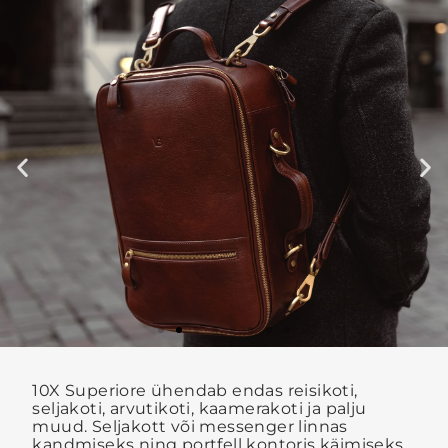
10X Superiore ühendab endas reisikoti,
seljakoti, arvutikoti, kaamerakoti ja palju
muud. Seljakott või messenger linnas
kandmiseks ning portfell kontoris käimiseks.