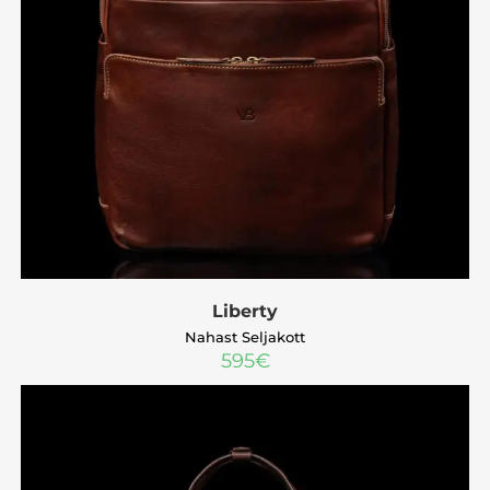
Liberty
Nahast Seljakott
595
€