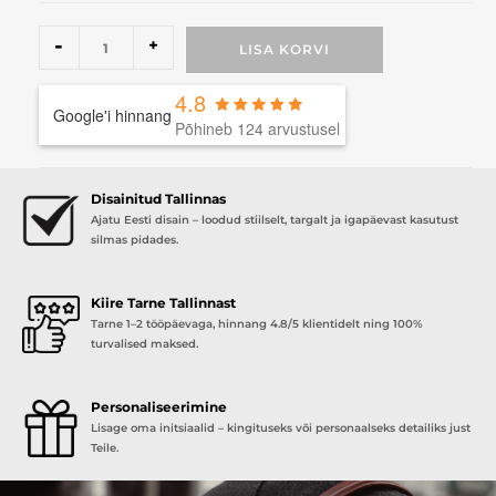
-
+
LISA KORVI
4.8
Google'i hinnang
Põhineb 124 arvustusel
Disainitud Tallinnas
Ajatu Eesti disain – loodud stiilselt, targalt ja igapäevast kasutust
silmas pidades.
Kiire Tarne Tallinnast
Tarne 1–2 tööpäevaga, hinnang 4.8/5 klientidelt ning 100%
turvalised maksed.
Personaliseerimine
Lisage oma initsiaalid – kingituseks või personaalseks detailiks just
Teile.