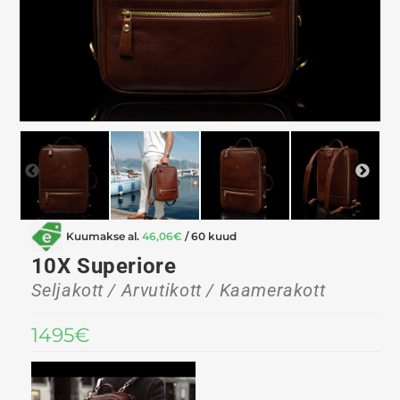
Kuumakse al.
46,06
€
/ 60 kuud
10X Superiore
Seljakott / Arvutikott / Kaamerakott
1495
€