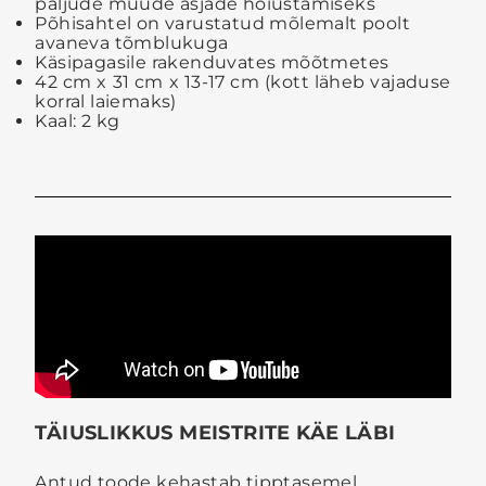
paljude muude asjade hoiustamiseks
Põhisahtel on varustatud mõlemalt poolt
avaneva tõmblukuga
Käsipagasile rakenduvates mõõtmetes
42 cm x 31 cm x 13-17 cm (kott läheb vajaduse
korral laiemaks)
Kaal: 2 kg
TÄIUSLIKKUS MEISTRITE KÄE LÄBI
Antud toode kehastab tipptasemel