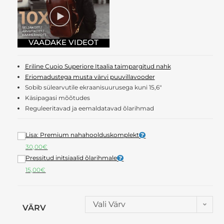
Eriline Cuoio Superiore Itaalia taimpargitud nahk
Eriomadustega musta värvi puuvillavooder
Sobib sülearvutile ekraanisuurusega kuni 15,6″
Käsipagasi mõõtudes
Reguleeritavad ja eemaldatavad õlarihmad
Lisa: Premium nahahoolduskomplekt
30,00
€
Pressitud initsiaalid õlarihmale
15,00
€
Vali Värv
VÄRV