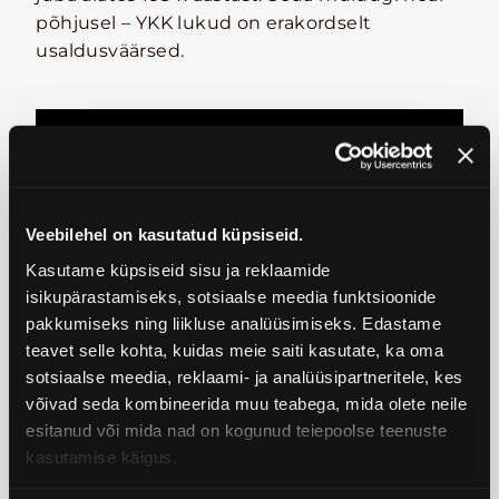
põhjusel – YKK lukud on erakordselt
usaldusväärsed.
Veebilehel on kasutatud küpsiseid.
Kasutame küpsiseid sisu ja reklaamide
isikupärastamiseks, sotsiaalse meedia funktsioonide
pakkumiseks ning liikluse analüüsimiseks. Edastame
teavet selle kohta, kuidas meie saiti kasutate, ka oma
sotsiaalse meedia, reklaami- ja analüüsipartneritele, kes
võivad seda kombineerida muu teabega, mida olete neile
KESTLIKKUS
esitanud või mida nad on kogunud teiepoolse teenuste
Von Baeri tooteid soetades võite olla kindel,
kasutamise käigus.
et ostes meilt stiilse ja tippkvaliteetse